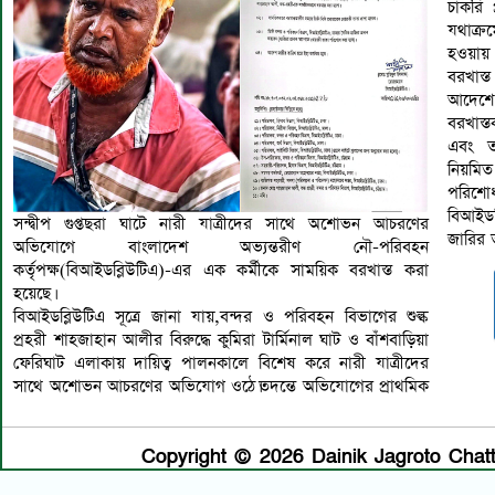
চাকরি 
যথাক্র
হওয়ায় 
বরখাস্
আদেশে 
বরখাস্
এবং ত
নিয়মিত
পরিশোধ
বিআইডব
সন্দ্বীপ গুপ্তছরা ঘাটে নারী যাত্রীদের সাথে অশোভন আচরণের
জারির 
অভিযোগে বাংলাদেশ অভ্যন্তরীণ নৌ-পরিবহন
কর্তৃপক্ষ(বিআইডব্লিউটিএ)-এর এক কর্মীকে সাময়িক বরখাস্ত করা
হয়েছে।
বিআইডব্লিউটিএ সূত্রে জানা যায়,বন্দর ও পরিবহন বিভাগের শুল্ক
প্রহরী শাহজাহান আলীর বিরুদ্ধে কুমিরা টার্মিনাল ঘাট ও বাঁশবাড়িয়া
ফেরিঘাট এলাকায় দায়িত্ব পালনকালে বিশেষ করে নারী যাত্রীদের
সাথে অশোভন আচরণের অভিযোগ ওঠে।তদন্তে অভিযোগের প্রাথমিক
Copyright © 2026 Dainik Jagroto Chatto